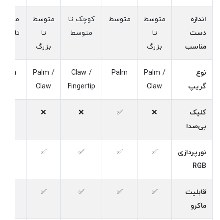
اندازه
متوسط
متوسط
کوچک تا
متوسط
متوسط
دست
تا
متوسط
تا
تا بزر
مناسب
بزرگ
بزرگ
نوع
Palm /
Palm
Claw /
Palm /
Palm
گریپ
Claw
Fingertip
Claw
کلیک
❌
✅
❌
❌
✅
بی‌صدا
نورپردازی
✅
✅
✅
✅
✅
RGB
قابلیت
✅
✅
✅
✅
✅
ماکرو