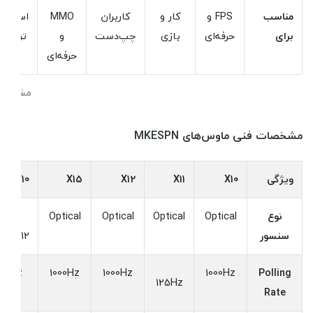
مناسب
FPS و
کار و
کاربران
MMO
استفاد
برای
حرفه‌ای
بازی
چپ‌دست
و
ترکیبی
حرفه‌ای
مشخصات ف
مشخصات فنی ماوس‌های MKESPN
ویژگی
X10
X11
X12
X15
W10
نوع
Optical
Optical
Optical
Optical
BK +
سنسور
W3212
00Hz
1000Hz
1000Hz
1000Hz
Polling
125Hz
Rate