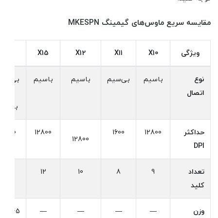
مقایسه سریع ماوس‌های گیمینگ MKESPN
ویژگی
X10
X11
X12
X15
W10
نوع
باسیم
بی‌سیم
باسیم
باسیم
بی‌سیم
اتصال
/
باسیم
حداکثر
12800
1600
12800
2400
12800
DPI
تعداد
9
8
10
12
9
کلید
وزن
—
—
—
—
145 گرم