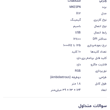
ویژگی
مشخصات
برند
MKESPN
مدل
X12
نوع کاربری
گیمینگ
نوع اتصال
باسیم
رابط اتصال
USB
حداکثر DPI
12800
نرخ نمونه‌برداری
125 تا 1000Hz
تعداد کلیدها
10 کلید
کلید قابل برنامه‌ریزی
دارد
قابلیت ماکرو
دارد
نورپردازی
RGB
طراحی
دوطرفه (Ambidextrous)
طول کابل
1.8 متر
ابعاد
124 × 63 × 39 میلی‌متر
سوالات متداول