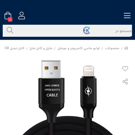
0
محصولات
لوازم جانبی کامپیوتر و موبایل
شارژر و کابل شارژ
کابل تبدیل USB به لایتنینگ مدل L13
/
/
/
/