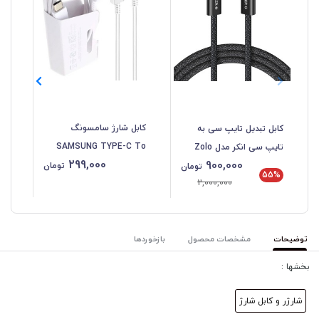
کابل شارژ سامسونگ
کابل تبدیل تایپ سی به
SAMSUNG TYPE-C To
تایپ سی انکر مدل Zolo
لام
299,000
900,000
TYPE-C
A8060 طول 1.5 متر
تومان
تومان
%
55%
2,000,000
توضیحات
مشخصات محصول
بازخوردها
بخشها :
شارژر و کابل شارژ