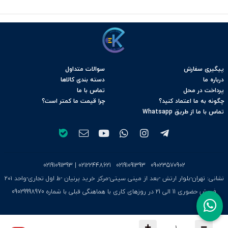
پیگیری سفارش
سوالات متداول
درباره ما
دسته بندی کالاها
پرداخت در محل
تماس با ما
چگونه به ما اعتماد کنید؟
چرا قیمت ما کمتر است؟
تماس با ما از طریق Whatsapp
02191091393
|
02122448621
02191091393
09023570902
نشانی: تهران-بلوار ارتش -بعد از مینی سیتی-مرکز خرید پرنیان -ط اول تجاری-واحد ۲۰۱
فروش حضوری 11 الی 21 در روزهای کاری با هماهنگی قبلی با شماره 09029998970