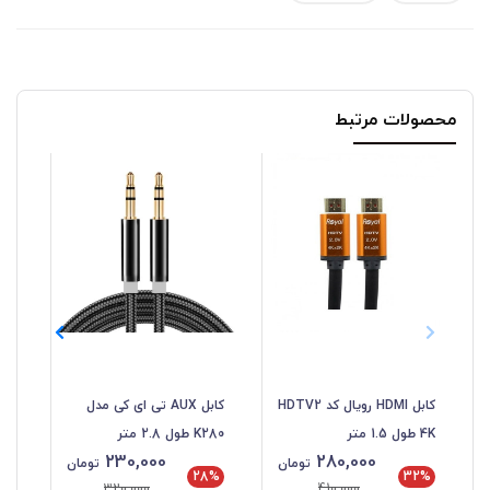
محصولات مرتبط
کابل HDMI رویال کد HDTV2
کابل AUX تی ای کی مدل
متر
4K طول 1.5 متر
K280 طول 2.8 متر
230,000
280,000
تومان
تومان
28%
32%
320,000
410,000