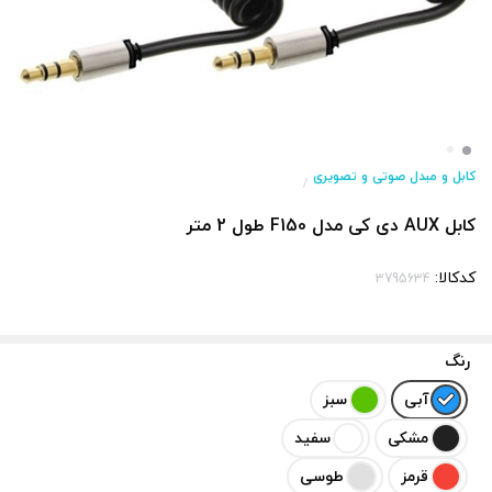
کابل و مبدل صوتی و تصویری
/
کابل AUX دی کی مدل F150 طول 2 متر
کدکالا:
رنگ
آبی
سبز
مشکی
سفید
قرمز
طوسی