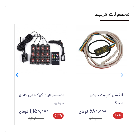
محصولات مرتبط
فلکسی کاپوت خودرو
اتمسفر لایت کهکشانی داخل
هدل
رانینگ
خودرو
A80 پایه H7 ب
680,000
1,150,000
تومان
تومان
17%
%
53%
820,000
2,470,000