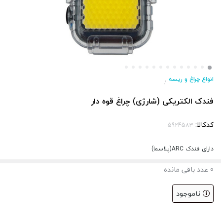
انواع چراغ و ریسه
/
فندک الکتریکی (شارژی) چراغ قوه دار
کدکالا:
دارای فندک ARC(پلاسما)
0
عدد باقی مانده
ناموجود